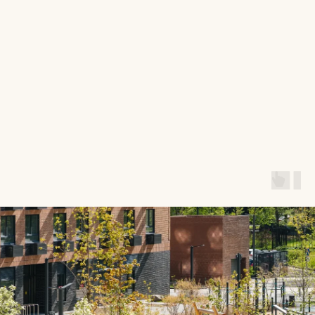
Кунцево — хорошо обжитой район с развитой
инфраструктурой, которая формировалась десятилетиями,
а не строилась с нуля под новостройку.
Образование.
В радиусе 1 км от квартала — три детских
сада, одна частная и две государственные школы. Это
высокая плотность для Москвы. Образовательные
учреждения — часть сложившейся районной
инфраструктуры, а не построены специально под ЖК, что
говорит об их реальном качестве и укомплектованности.
Медицина.
В том же радиусе — взрослая и детская
поликлиники. Для семей с детьми и людей старшего
возраста это важно: не нужно ехать в другой район.
Торговля и досуг.
У метро «Молодёжная» — ТРК «Кунцево
Плаза» с гипермаркетом «Ашан» и кинотеатром. В 10
минутах на машине — ТЦ «Рублёвский». Коммерческие
помещения на первых этажах корпусов — магазины, кафе,
бытовые сервисы.
Парки и природа.
Это главный инфраструктурный актив
локации. Крылатские холмы, Кунцевский и Ромашковский
леса, Филёвский парк — всё в доступности пешком или на
велосипеде. Для активного образа жизни, прогулок с
детьми, пробежек и просто отдыха — исключительный