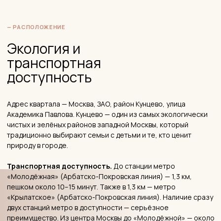
— АРХИТЕКТУРА
Архитектура и планировочные
решения
Архитектура «Академика Павлова» — один из элементов,
который покупатели отмечают как неожиданно сильную
сторону для комфорт-класса.
Корпуса
расположены со смещением относительно друг
друга, что создаёт динамичную визуальную композицию —
никакой типовой «стены». Высотность варьируется от 6 до
33 этажей: разноэтажные секции образуют интересный
силуэт квартала. Жители сравнивают облик с «духом
Бруклина» — что, при всей условности сравнения, говорит о
нестандартном ощущении от застройки.
Фасады
отделаны навесными панелями с наружным слоем
из керамического кирпича — это надёжный, долговечный
материал, который хорошо держит цвет и не требует
частого обслуживания.
Окна
— панорамные, высотой 1,8 метра. Для комфорт-
класса это выше стандарта и обеспечивает существенно
больше естественного света. Расположение окон
нестандартное — не строго в ряд, а со смещением, что
добавляет фасаду ритм.