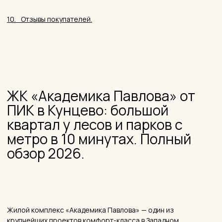
Кунцево. Главный козырь локации: с трёх сторон — парки и
леса, в 10 минутах пешком — метро «Молодёжная», а прямо
за Рублёвским шоссе начинается ландшафтный заказник
Крылатские холмы. Все корпуса сданы и заселены.
Разбираемся, что это за квартал, кому он подходит и на что
обратить внимание при покупке.
— О ПРОЕКТЕ
К онцепция и философия
ЖК «Академика Павлова»
ЖК «Академика Павлова» — масштабный проект комфорт-
класса от ГК ПИК, крупнейшего застройщика России. Семь
корпусов расположены по адресам: ул. Академика Павлова,
дома 28, 30, 32, 34, 38, 40 и 56. Все корпуса введены в
эксплуатацию и заселены — на сегодняшний день квартал
живёт полноценной жизнью.