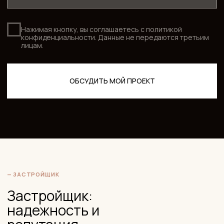
— ОТЗЫВЫ
Что говорят реальные
покупатели о ЖК «Академика
Павлова»
Что хвалят жильцы:
🌳 Зелень и парки
Это первое, что упоминается в отзывах, и это искренне.
«Вокруг ЖК так много деревьев», «Филёвский парк,
Крылатские холмы — это большой плюс», «с экологией тут
более-менее нормально» — характерные формулировки.
Кунцево действительно один из самых зелёных районов
ЗАО.
🚇 Метро рядом
Пешая доступность «Молодёжной» — регулярно
отмечается как весомое преимущество. «До центра 15
минут» — это реально работает.
🏗️ Архитектура
Нестандартное расположение окон, смещение секций,
разноэтажность — жители обращают на это внимание.
«Дома со смещением смотрятся и красиво, и органично»,
«есть какой-то дух Бруклина» — необычно слышать это про
комфорт-класс, но так пишут.