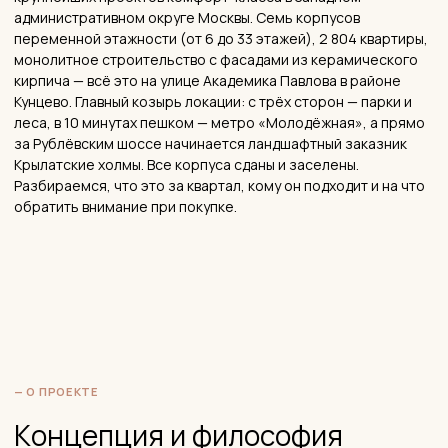
Общее число квартир — 2 804: от студий площадью 21,8 кв. м
до четырёхкомнатных на 89,3 кв. м. Более 22 вариантов
планировочных решений. Преобладают двухкомнатные
квартиры. Тип строительства — монолит, потолки — 2,7
метра с чистовой отделкой (2,85 м без отделки). Квартиры
сдаются как с чистовой отделкой, так и без.
Одна из заметных особенностей планировок — **отсутствие
традиционных балконов и лоджий** в большинстве квартир
(в части квартир есть террасы). Это важно знать заранее:
для дизайна интерьера это означает перераспределение
акцентов — больше внимания к зонированию, световым
решениям и хранению внутри квартиры. Компенсирует
отсутствие балконов панорамное остекление с окнами
высотой 1,8 метра — они дают много естественного света.
Все корпуса построены по 214-ФЗ, что обеспечивало
покупателям стандартную правовую защиту.