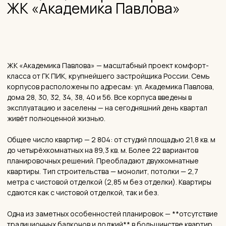
— РАСПОЛОЖЕНИЕ
Экология и
транспортная
доступность
Адрес квартала — Москва, ЗАО, район Кунцево, улица
Академика Павлова. Кунцево — один из самых экологически
чистых и зелёных районов западной Москвы, который
традиционно выбирают семьи с детьми и те, кто ценит
природу в городе.
Транспортная доступность.
До станции метро
«Молодёжная» (Арбатско-Покровская линия) — 1,3 км,
пешком около 10–15 минут. Также в 1,3 км — метро
«Крылатское» (Арбатско-Покровская линия). Наличие сразу
двух станций метро в доступности — серьёзное
преимущество. Из центра Москвы до «Молодёжной» — около
15 минут по прямой. На автомобиле: до Рублёвского шоссе —
500 метров, до ТТК по Кутузовскому проспекту — 11 км. До
МКАД — 5 км.
Нюанс, который упоминают жильцы: корпус 56 расположен
за дорогой относительно основного массива застройки, что
часть покупателей воспринимает как менее удобную
позицию. При выборе квартиры стоит обратить на это