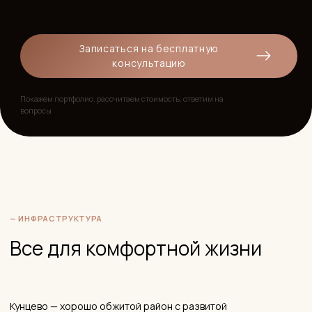
Выбор квартиры на вторичке: важно учитывать этаж,
ориентацию окон (парк или двор vs. дорога), корпус (28–40
vs. 56, который расположен за дорогой) и наличие
машиноместа в подземном паркинге.
— БЕСПЛАТНАЯ КОНСУЛЬТАЦИЯ
Рассчитаем стоимость дизайн-
проекта. Сориентируем по цене
в нескольких вариантах.
Оставьте заявку — мы свяжемся с вами, зададим