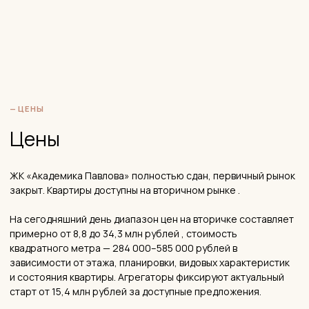
балконов дают максимум естественного освещения. Для
дизайна интерьера это важно: квартиры хорошо работают
со светом.
Готовый дом, живой квартал
Все корпуса заселены, коммерческие помещения заняты,
двор сформирован. Вы покупаете то, что уже работает.
Надёжный застройщик
37 млн кв. м, 30 лет на рынке, финансовая устойчивость
высшего уровня — риски покупки здесь минимальны.
Развитая районная инфраструктура
Три детских сада, три школы, поликлиники, ТРК — всё это
сформировалось задолго до ПИКа и продолжает работать.