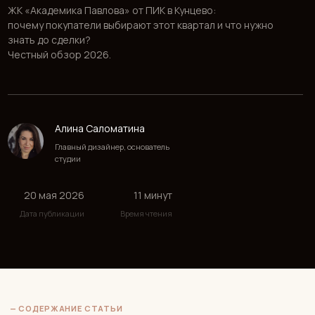
Алина Саломатина
Главный дизайнер, основатель
студии
20 мая 2026
11 минут
Дата публикации
Время чтения
— СОДЕРЖАНИЕ СТАТЬИ
1.⠀О проекте.
2.⠀Расположение.
3.⠀Архитектура.
4.⠀Инфраструктура.
5.⠀Современные технологии.
6. ⠀Цены.
7.⠀⠀Застройщик.