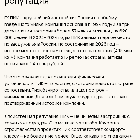
☀️ Большие окна
«За счёт больших окон — много света» — это практически
цитата. Панорамное остекление 1,8 м делает квартиры
светлее среднего.
💰 Инвестиционный выигрыш
Те, кто покупал на котловане, в отзывах довольны: «хорошо,
что в своё время рискнул, сейчас ценник огого поднялся».
⚠️ На что обращают внимание:
📐 Потолки 2,7 метра
Самый частый конструктивный минус: с чистовой отделкой
потолок 2,65–2,7 м — это ниже среднего для бизнес-
класса, но стандартно для комфорта ПИК. Для дизайна это
означает ограничения: не всё можно сделать с низким
потолком. Натяжные потолки, зеркальные поверхности и
грамотное освещение помогают визуально увеличить
пространство.
🏠 Нет балконов
«Нет балконов» — упоминается как минус в нескольких
отзывах. Это нужно принять заранее: квартиры без
балконов требуют другого подхода к организации
пространства.
🅿️ Парковки
«С парковками туго» — распространённый комментарий.
640 мест на 2 804 квартиры — математика говорит сама за