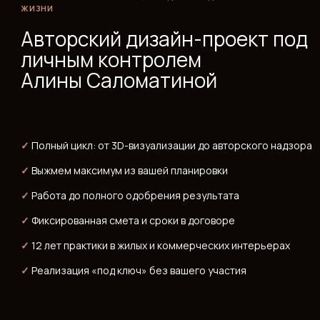
— ЦЕНЫ
Цены
ЖК «Академика Павлова» полностью сдан, первичный рынок
закрыт. Квартиры доступны на вторичном рынке .
На сегодняшний день диапазон цен на вторичке составляет
примерно от 8,8 до 34,3 млн рублей , стоимость
квадратного метра — 284 000–585 000 рублей в
зависимости от этажа, планировки, видовых характеристик
и состояния квартиры. Агрегаторы фиксируют актуальный
старт от 15,4 млн рублей за доступные предложения.
Для покупки на вторичном рынке доступна стандартная
ипотека в ведущих банках. Семейная ипотека применима в
зависимости от условий конкретного банка и типа сделки.
Покупатели, купившие квартиры на ранних этапах
строительства, существенно выиграли в цене — в отзывах
это упоминается как одно из главных преимуществ решения
«войти на котловане».