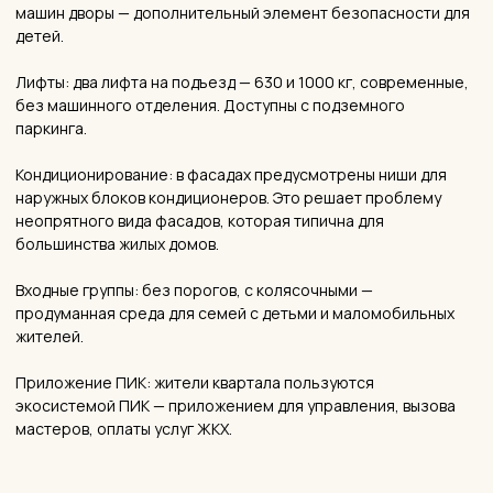
— ПРЕИМУЩЕСТВА
Преимущества клубного дома
«Академика Павлова:
детальный разбор
Два метро в 10–15 минутах пешком
«Молодёжная» и «Крылатское» — обе Арбатско-
Покровская линия, прямая ветка в центр. Это одна из
ключевых характеристик, которую отмечают жильцы: без
пересадок, без ожиданий автобусов.
Парки и леса — у самого дома
Крылатские холмы, Кунцевский и Ромашковский леса,
Филёвский парк — это не «недалеко», это реально рядом.
Для семей с детьми и тех, кто ведёт активный образ жизни,
это ежедневная ценность.
Нестандартная архитектура для комфорт-класса
Смещение корпусов, разноэтажность, панорамные окна 1,8
м, фасады из керамического кирпича — квартал выглядит
выразительнее большинства аналогов в своём сегменте.
Большие окна = много света
Панорамные окна высотой 1,8 метра при отсутствии