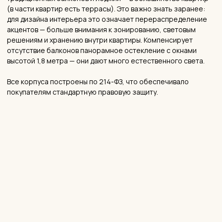
внимание.
Экология и окружение.
Это главный козырь локации. Прямо
за Рублёвским шоссе — ландшафтный заказник Крылатские
холмы с видовыми точками и пешеходными маршрутами.
Рядом — Кунцевский лес , Ромашковский лес , Суворовский
парк , Ворошиловский парк , Солдатенковский парк ,
Филёвский парк . Это исключительная концентрация зелени
для мегаполиса — жители пользуются ею каждый день.
Важный момент: у станции метро «Молодёжная»
расположена ТЭЦ. С самого дома она практически не видна
— закрыта деревьями и другими домами, — но знать об этом
при выборе окружения стоит.