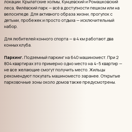
лицам.
ОБСУДИТЬ МОЙ ПРОЕКТ
— ЗАСТРОЙЩИК
Застройщик:
надежность и
репутация
ГК ПИК — крупнейший застройщик России по объёму
введённого жилья. Компания основана в 1994 году и за три
десятилетия построила более 37 млн кв. м жилья для 620
000 семей. В 2023–2024 годах ПИК занимал первое место
по вводу жилья в России; по состоянию на 2026 год —
второе место по объёму текущего строительства (4,15 млн
кв. м). Компания работает в 15 регионах страны, активы
превышают 1,4 трлн рублей.
Что это означает для покупателя: финансовая
устойчивость ПИК — на уровне, с которым мало кто в стране