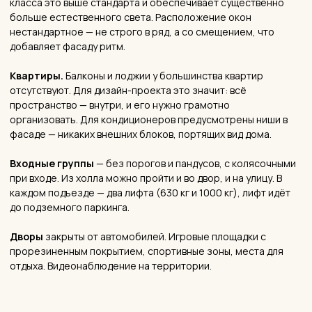
✓
Полный цикл: от 3D-визуализации до авторского надзора
✓
Выжмем максимум из вашей планировки
✓
Работа до полного одобрения результата
✓
Фиксированная смета и сроки в договоре
✓
12 лет практики в жилых и коммерческих интерьерах
✓
Реализация «под ключ» без вашего участия
Записаться на бесплатную
консультацию
Покажем портфолио, рассчитаем стоимость, ответим на
вопросы
— ИНФРАСТРУКТУРА
Все для комфортной жизни