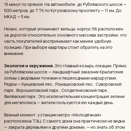
Квартиры.
Балконы и лоджии у большинства квартир
отсутствуют. Для дизайн-проекта это значит: всё
пространство — внутри, и его нужно грамотно
организовать. Для кондиционеров предусмотрены ниши в
фасаде — никаких внешних блоков, портящих вид дома.
Входные группы
— без порогов и пандусов, с колясочными
при входе. Из холла можно пройти и во двор, и на улицу. В
каждом подъезде — два лифта (630 кг и 1000 кг), лифт идёт
до подземного паркинга.
Дворы
закрыты от автомобилей. Игровые площадки с
прорезиненным покрытием, спортивные зоны, места для
отдыха. Видеонаблюдение на территории.