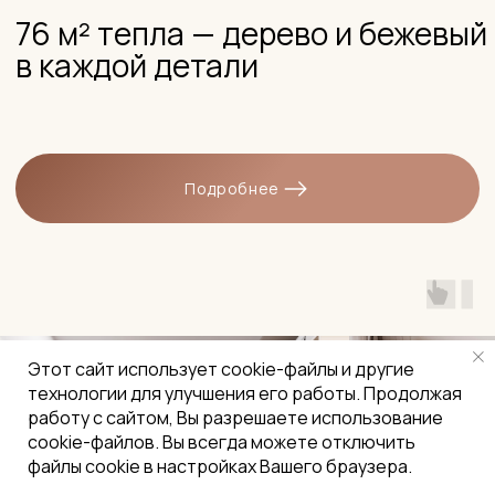
INFO@SALOMATINA.DESIGN
+7 (903) 260-34-65
Консультация
+7 (920) 227-52-73
Сотрудничество
TELEGRAM
MAX
МОСКВА, ИЦ «ARTPLAY»,
УЛ. НИЖНЯЯ СЫРОМЯТНИЧЕСКАЯ, ДОМ 10,
СТРОЕНИЕ 9, ЭТАЖ 2, ОФИС 214
© ALINA SALOMATINA INTERIORS, 2026,
ПОЛИТИКА КОНФИДЕНЦИАЛЬНОСТИ
Этот сайт использует cookie-файлы и другие
ТРАФИК, ЛИДЫ, ПРОДАЖИ
технологии для улучшения его работы. Продолжая
работу с сайтом, Вы разрешаете использование
cookie-файлов. Вы всегда можете отключить
файлы cookie в настройках Вашего браузера.