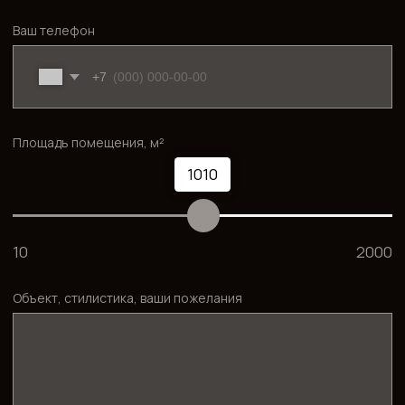
Покупатели, ориентированные на вторичный рынок
комфорт-класса
Понятное качество, живой квартал, надёжный застройщик —
для тех, кто хочет войти в Москву в разумном бюджете без
сюрпризов.
Любители активного образа жизни
Крылатские холмы, Кунцевский лес, Филёвский парк —
велосипед, бег, прогулки, лыжи зимой. Если для вас важен
доступ к природе прямо из дома, западная Москва и
конкретно этот квартал — очень хороший выбор.
Инвесторы в аренду
Метро в доступности, парки рядом, развитая
инфраструктура — стабильный арендный спрос. Аудитория:
молодые семьи, IT-специалисты, работающие на западе
Москвы, сотрудники крупных компаний вдоль Рублёвки.