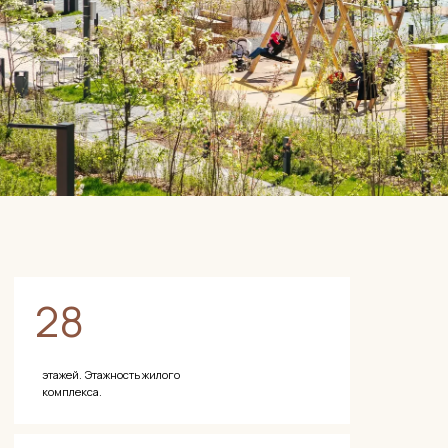
набор.
Для любителей конного спорта — в 4 км работают два
конных клуба.
Паркинг.
Подземный паркинг на 640 машиномест. При 2
804 квартирах это примерно одно место на 4–5 квартир —
не все желающие смогут получить место. Жильцы
рекомендуют покупать машиноместо заранее. Открытые
парковочные зоны около домов также предусмотрены.
— БЕЗОПАСНОСТЬ