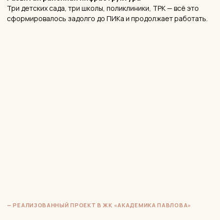
SALOMATINA
interiors