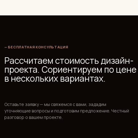
— ДЛЯ КОГО
Для кого подойдет клубный
дом «Академика Павлова»?
Семьи с детьми, ценящие природу и школы рядом
Три школы и три сада в 1 км, парки у дома, безопасный
закрытый двор, медицина рядом — полный набор для семьи
с детьми любого возраста. Кунцево исторически выбирают
именно такие семьи.
Те, кто работает в центре или на западе Москвы
Прямая ветка метро без пересадок до центра за 15 минут,
удобный выезд на Рублёвское шоссе и Кутузовский
проспект — для ежедневных поездок в сторону центра и
западных районов это одна из лучших локаций в ЗАО.