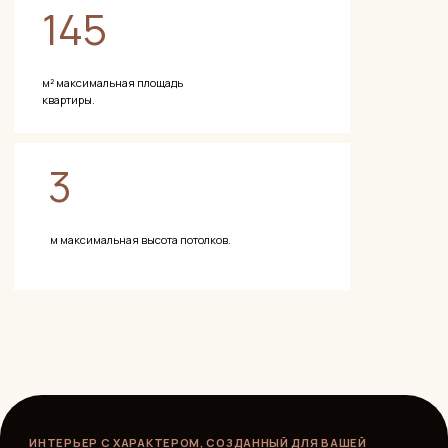
Современные технологии
Комплекс оснащён стандартным для ПИК набором
современных решений.
Безопасность: видеонаблюдение на территории и у
входных групп, домофоны на всех подъездах. Закрытые от
машин дворы — дополнительный элемент безопасности для
детей.
Лифты: два лифта на подъезд — 630 и 1000 кг, современные,
без машинного отделения. Доступны с подземного
паркинга.
Кондиционирование: в фасадах предусмотрены ниши для
наружных блоков кондиционеров. Это решает проблему
неопрятного вида фасадов, которая типична для
большинства жилых домов.
Входные группы: без порогов, с колясочными —
продуманная среда для семей с детьми и маломобильных
жителей.
Приложение ПИК: жители квартала пользуются
экосистемой ПИК — приложением для управления, вызова
мастеров, оплаты услуг ЖКХ.