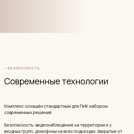
сопоставим. Риск банкротства или долгостроя —
минимальный. Дом в любом случае будет сдан — это факт,
подтверждённый историей компании.
Двойственная репутация. ПИК — не нишевый застройщик с
«ручным» подходом. Это машина масштаба. Качество
строительства в проектах ПИК соответствует комфорт-
классу — не более и не менее. Отделка квартир «под ключ»
— функциональная, без дизайнерских излишеств.
Управляющая компания ПИК-Комфорт вызывает
неоднозначные отзывы: часть жильцов довольна, часть —
указывает на сложности с коммуникацией при решении
проблем. Это не уникальная история — она типична для
крупных УК в масштабных комплексах.
Итог: ПИК — это надёжно, масштабно, стандартно. Не для
тех, кто ищет эксклюзив, — для тех, кто ищет
предсказуемый результат в понятном ценовом диапазоне.