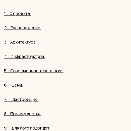
8.⠀Преимущества.
9. ⠀Для кого подойдет.
10.⠀Отзывы покупателей.
ЖК «Академика Павлова» от
ПИК в Кунцево: большой
квартал у лесов и парков с
метро в 10 минутах. Полный
обзор 2026.
Жилой комплекс «Академика Павлова» — один из
крупнейших проектов комфорт-класса в Западном
административном округе Москвы. Семь корпусов
переменной этажности (от 6 до 33 этажей), 2 804 квартиры,
монолитное строительство с фасадами из керамического
кирпича — всё это на улице Академика Павлова в районе