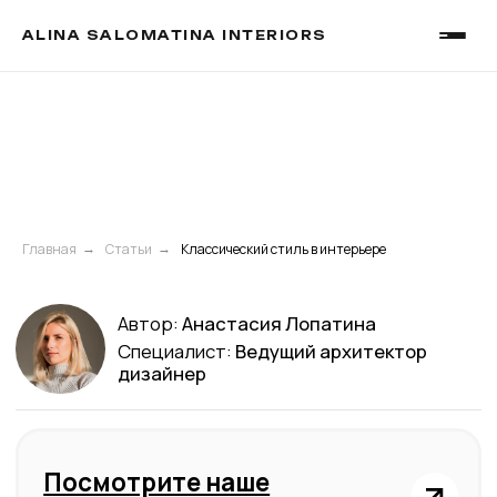
ALINA SALOMATINA INTERIORS
Автор:
Анастасия Лопатина
Главная
Статьи
Классический стиль в интерьере
→
→
Специалист:
Ведущий архитектор
дизайнер
Посмотрите наше
портфолио и цены
20.08.2023
Классический стиль