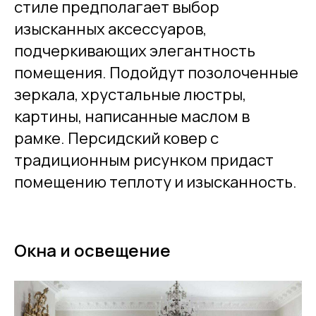
стиле предполагает выбор
изысканных аксессуаров,
подчеркивающих элегантность
помещения. Подойдут позолоченные
зеркала, хрустальные люстры,
картины, написанные маслом в
рамке. Персидский ковер с
Вернуться назад
традиционным рисунком придаст
помещению теплоту и изысканность.
Назад
Стать клиентом
Окна и освещение