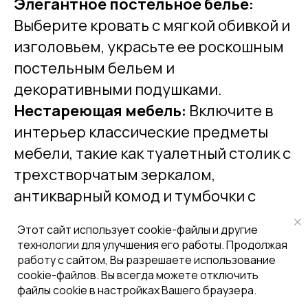
Элегантное постельное белье:
Выберите кровать с мягкой обивкой и
изголовьем, украсьте ее роскошным
постельным бельем и
декоративными подушками.
Нестареющая мебель:
Включите в
интерьер классические предметы
мебели, такие как туалетный столик с
трехстворчатым зеркалом,
антикварный комод и тумбочки с
замысловатыми деталями.
Этот сайт использует cookie-файлы и другие
Мягкая цветовая палитра:
Отдайте
технологии для улучшения его работы. Продолжая
предпочтение мягким и
работу с сайтом, Вы разрешаете использование
cookie-файлов. Вы всегда можете отключить
успокаивающим цветовым палитрам,
файлы cookie в настройках Вашего браузера.
таким как приглушенные пастельные