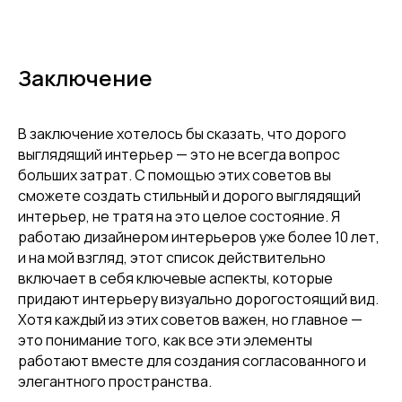
+7 (920) 227-52-73
Сотрудничество
TELEGRAM
MAX
Заключение
МОСКВА, ИЦ «ARTPLAY»,
УЛ. НИЖНЯЯ СЫРОМЯТНИЧЕСКАЯ, ДОМ 10,
СТРОЕНИЕ 9, ЭТАЖ 2, ОФИС 214
В заключение хотелось бы сказать, что дорого
© ALINA SALOMATINA INTERIORS, 2026,
ПОЛИТИКА КОНФИДЕНЦИАЛЬНОСТИ
выглядящий интерьер — это не всегда вопрос
больших затрат. С помощью этих советов вы
сможете создать стильный и дорого выглядящий
ТРАФИК, ЛИДЫ, ПРОДАЖИ
интерьер, не тратя на это целое состояние. Я
работаю дизайнером интерьеров уже более 10 лет,
и на мой взгляд, этот список действительно
включает в себя ключевые аспекты, которые
придают интерьеру визуально дорогостоящий вид.
Хотя каждый из этих советов важен, но главное —
это понимание того, как все эти элементы
работают вместе для создания согласованного и
элегантного пространства.