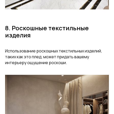
Часто задаваемые
8. Роскошные текстильные
Вопросы и ответы
изделия
Использование роскошных текстильных изделий,
таких как это плед, может придать вашему
интерьеру ощущение роскоши.