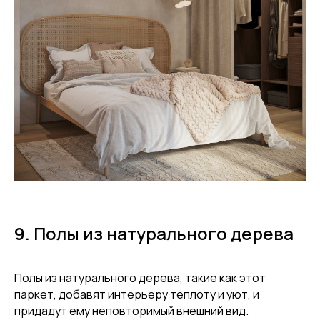
Блог
9. Полы из натурального дерева
Еще статьи
Полы из натурального дерева, такие как этот
паркет, добавят интерьеру теплоту и уют, и
придадут ему неповторимый внешний вид.