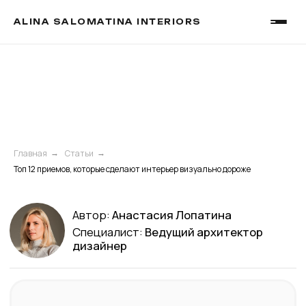
ALINA SALOMATINA INTERIORS
Главная
Статьи
Автор:
Анастасия Лопатина
→
→
Специалист:
Ведущий архитектор
Топ 12 приемов, которые сделают интерьер визуально дороже
дизайнер
Посмотрите наше
портфолио и цены
20.06.2023