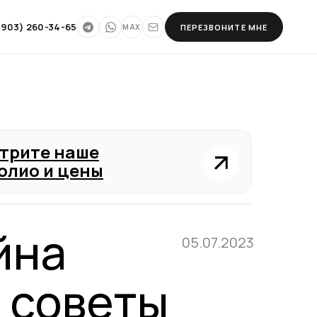
(903) 260-34-65
ПЕРЕЗВОНИТЕ МНЕ
MAX
трите наше
олио и цены
йна
05.07.2023
 советы