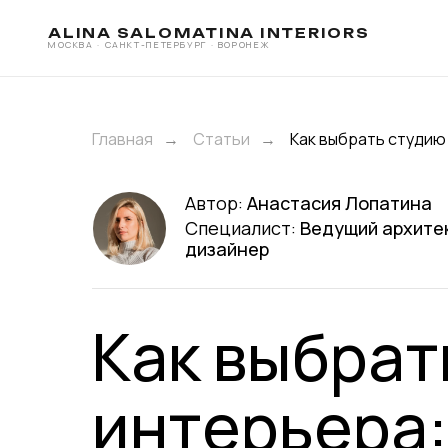
ALINA SALOMATINA INTERIORS
МОСКВА · САНКТ-ПЕТЕРБУРГ · ВОРОНЕЖ
Главная
Статьи
Как выбрать студию
→
→
Автор:
Анастасия Лопатина
Специалист:
Ведущий архите
дизайнер
Как выбрат
интерьера: