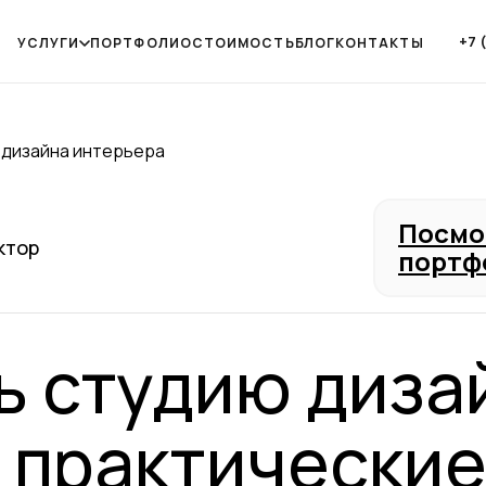
+7 
УСЛУГИ
ПОРТФОЛИО
СТОИМОСТЬ
БЛОГ
КОНТАКТЫ
 дизайна интерьера
Посмо
ктор
портф
ь студию диза
 практические