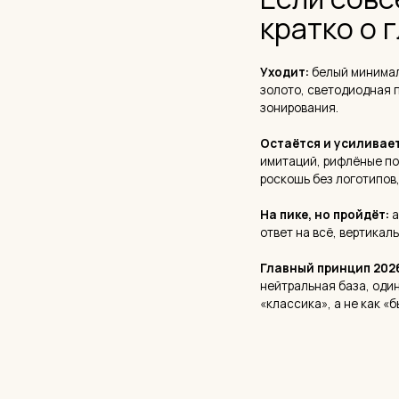
зонирования.
Остаётся и усиливается:
тёпл
имитаций, рифлёные поверхнос
роскошь без логотипов, скрыты
На пике, но пройдёт:
арки вез
ответ на всё, вертикальные сад
Главный принцип 2026:
интерь
нейтральная база, один-два хар
«классика», а не как «было мод
— СОДЕРЖАНИЕ СТАТЬИ
1.⠀Почему мы говорим именно о
2.⠀Что окончательно устаревает