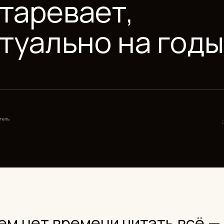
уально на годы
12 мая 2026
Дата публикации
нет времени читать всё —
вном
тепла, серые полы везде, лофтовая эстетика, розовое
а под каждым предметом мебели, открытые кухни без