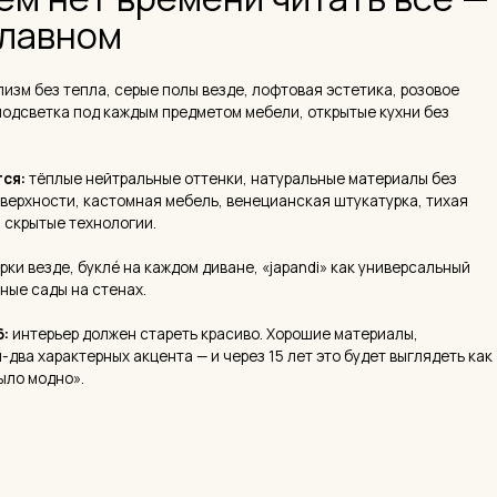
ые нейтральные оттенки, натуральные материалы без
ти, кастомная мебель, венецианская штукатурка, тихая
е технологии.
де, буклé на каждом диване, «japandi» как универсальный
ы на стенах.
ер должен стареть красиво. Хорошие материалы,
актерных акцента — и через 15 лет это будет выглядеть как
но».
 премиум-сегменте
 в 2026-м