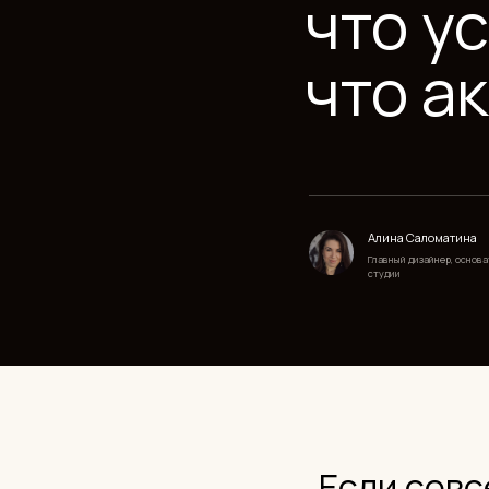
что акт
Алина Саломатина
Главный дизайнер, основатель
студии
Если совсем 
кратко о гла
Уходит:
белый минимализм без 
золото, светодиодная подсветк