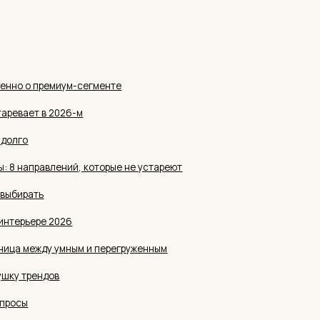
равлений, которые не устареют
ть
ре 2026
жду умным и перегруженным
ендов
ворим именно о
менте
ЭКСПЕРТ
ависимости от бюджета. В масс-маркете тренд 2026 года