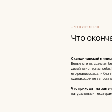
дизайна исчерпал себя. Проблем
его реализовывали без тепла и б
одинаково и не запоминаются.
Что приходит на замену:
тёплы
натуральными текстурами, живым