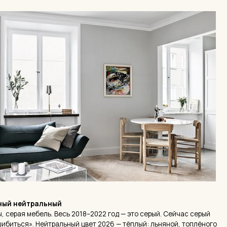
йтральный
мебель. Весь 2018–2022 год — это серый. Сейчас серый
». Нейтральный цвет 2026 — тёплый: льняной, топлёного
о терракотового, пыльного шалфея.
осто устарел — он визуально охлаждает пространство и
 сейчас идёт проект — уходите от холодных серых в тёплую