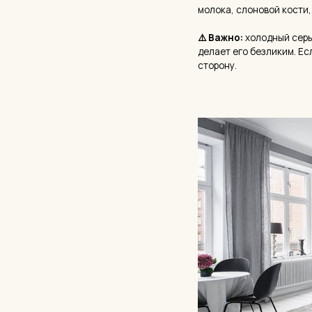
Лофт и индустриальный стил
Кирпичная стена, открытые труб
умер как «премиум» ещё в 2020-м
либо ностальгия, либо ошибка.