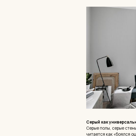
Серый как универсальный не
Серые полы, серые стены, серая 
читается как «боялся ошибиться
молока, слоновой кости, мягког
⚠️ Важно:
холодный серый не пр
делает его безликим. Если у вас
сторону.