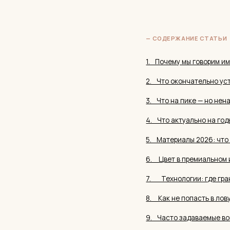
3.⠀Что на пике — но ненадолго
4.⠀Что актуально на годы: 8 нап
5.⠀Материалы 2026: что выбира
6. ⠀Цвет в премиальном интерье
7.⠀⠀Технологии: где граница ме
8. ⠀Как не попасть в ловушку тр
9.⠀Часто задаваемые вопросы
Почему мы го
премиум-сег
Тренды работают по-разному в з