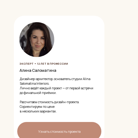
 Саломатина
-архитектор, основатель студии Alina
a Interiors.
дёт каждый проект — от первой встречи
льной приёмки.
ем стоимость дизайн-проекта.
ируем по цене
ьких вариантах.
Узнать стоимость проекта