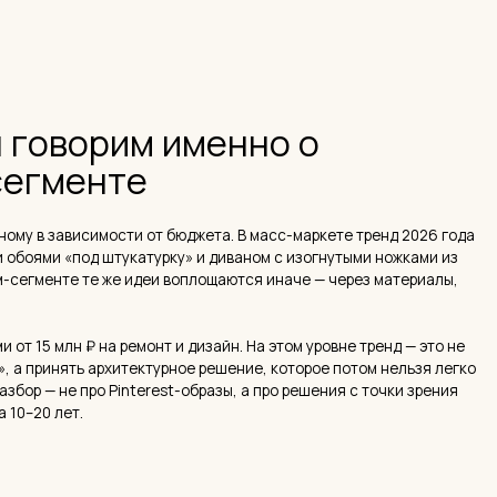
Алина
«под штукатурку» и диваном с изогнутыми ножками из
те те же идеи воплощаются иначе — через материалы,
Дизайнер
Salomatin
Лично ве
до фина
лн ₽ на ремонт и дизайн. На этом уровне тренд — это не
нять архитектурное решение, которое потом нельзя легко
Рассчита
Сориент
не про Pinterest-образы, а про решения с точки зрения
в нескол
лет.
льно устаревает в 2026-м
 чистом виде
кстиль из IKEA, один кактус на подоконнике. Этот язык