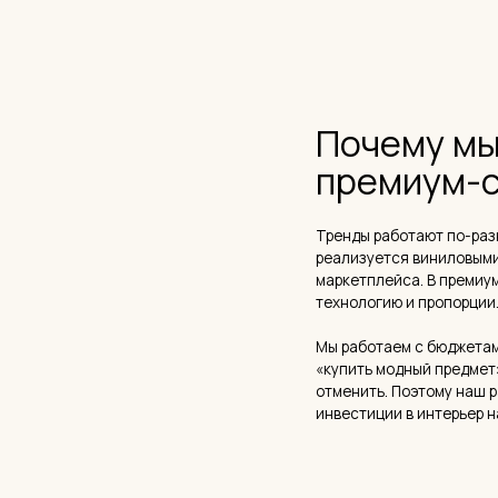
реализуется виниловыми обоями 
маркетплейса. В премиум-сегмен
технологию и пропорции.
Мы работаем с бюджетами от 15 м
«купить модный предмет», а при
отменить. Поэтому наш разбор — 
инвестиции в интерьер на 10–20 
— ЧТО УСТАРЕЛО
Что окончате
Скандинавский минимализм в
Белые стены, светлая берёза, те