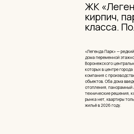
«Легенда Парк» — редкий случай
дома переменной этажности на у
Воронежского центрального парк
которых в центре города почти 
компания с производственными к
объектов. Оба дома введены в 20
отопления, панорамный лифт в в
технические решения, которые в
рынка нет, квартиры только у ча
жильё в 2026 году.
— О ПРОЕКТЕ
К онцепция и
ЖК «Легенда 
ЖК «Легенда Парк» — жилой ком