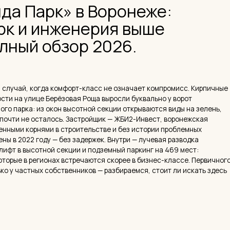
Алина
, когда комфорт-класс не означает компромисс. Кирпичные
лице Берёзовая Роща выросли буквально у ворот
Дизайнер
Salomatin
а: из окон высотной секции открываются виды на зелень,
Лично ве
не осталось. Застройщик — ЖБИ2-Инвест, воронежская
до фина
орнями в строительстве и без истории проблемных
Рассчита
22 году — без задержек. Внутри — лучевая разводка
Сориент
ысотной секции и подземный паркинг на 469 мест:
в нескол
 регионах встречаются скорее в бизнес-классе. Первичного
стных собственников — разбираемся, стоит ли искать здесь
 философия
Парк»
плекс комфорт-класса в Центральном районе Воронежа,