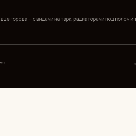
рода — с видами на парк, радиаторами под полом и тишиной
20 мая 2026
Дата публикации