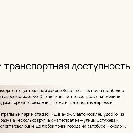
я в Центральном районе Воронежа — одном из наиболее
ой жизнью. Это не типичная новостройка на окраине:
реда, учреждения, парки и транспортные артерии.
й парк и стадион «Динамо». С автомобилем удобно: из
 несколько крупных магистралей — улицы Остужева и
еволюции. До любой точки города на автобусе — около 10
ого для центра транспортного хаоса: Берёзовая Роща —
, где преобладает спокойный трафик жителей квартала.
и планировочные решения