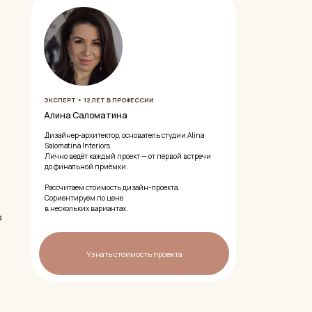
 Саломатина
-архитектор, основатель студии Alina
a Interiors.
дёт каждый проект — от первой встречи
льной приёмки.
ем стоимость дизайн-проекта.
ируем по цене
ьких вариантах.
Узнать стоимость проекта