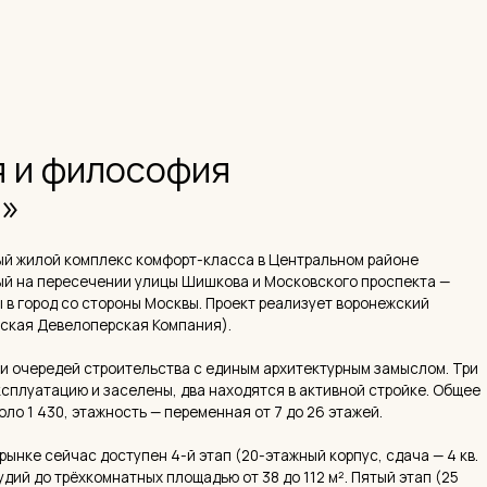
 комплекс комфорт-класса в Центральном районе
ресечении улицы Шишкова и Московского проспекта —
д со стороны Москвы. Проект реализует воронежский
велоперская Компания).
дей строительства с единым архитектурным замыслом. Три
ацию и заселены, два находятся в активной стройке. Общее
0, этажность — переменная от 7 до 26 этажей.
йчас доступен 4-й этап (20-этажный корпус, сдача — 4 кв.
 трёхкомнатных площадью от 38 до 112 м². Пятый этап (25
 уже полностью разобран дольщиками.
а — разнообразие форматов. Помимо стандартных
невые квартиры, антресольные, квартиры с каминами, с
ых этажах — коммерция: кафе, супермаркет, книжный