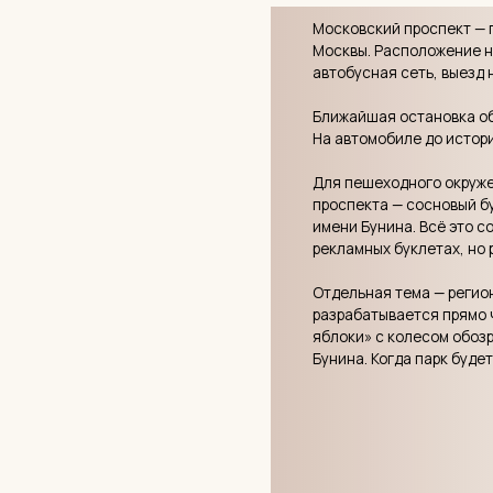
Бунина. Когда парк будет заверш
— АРХИТЕКТУРА
Архитектура 
Архитектурный замысел «Бунина»
новостроек, и не только региона
KCAP Architects&Planners и пете
российского комфорт-класса.
Концептуальная идея — стопки кн