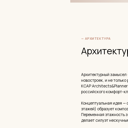
этажей) образует композицию, ч
Переменная этажность здесь не 
делает силуэт нескучным.
Фасады разделены на «мягкие» и
«корешки» и «обложки» — натура
части фасадов — пиксельные фра
использован рукописный шрифт 
отзывах.
Балконы — широкие, вытянутые, 
использования, не декоративные
которые выходят окна соседних 
Технология строительства — мо
конструкций с звукоизолирующим