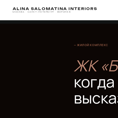
ALINA SALOMATINA INTERIORS
МОСКВА · САНКТ-ПЕТЕРБУРГ · ВОРОНЕЖ
— ЖИЛОЙ КОМПЛЕКС
ЖК «Бу
когда а
высказ
Жилой комплекс в Воронеже
лауреата — и это не метафор