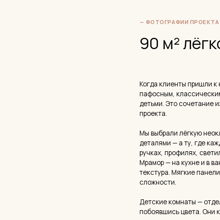
Мрамор — на кухне и в ванной — 
текстура. Мягкие панели и фил
сложности.
Детские комнаты — отдельная ис
побоявшись цвета. Они контраст
контраст делает интерьер живым