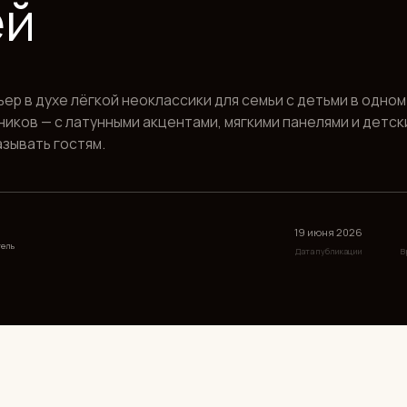
ухе лёгкой неоклассики для семьи с детьми в одном из самых изы
 с латунными акцентами, мягкими панелями и детскими комнатами
 гостям.
19 июня 2026
12 минут
Дата публикации
Время чтения
Пл
но знать дизайнеру.