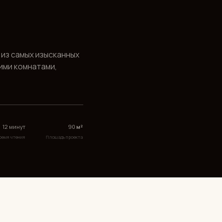
сканных
,
90
м²
ощадь проекта