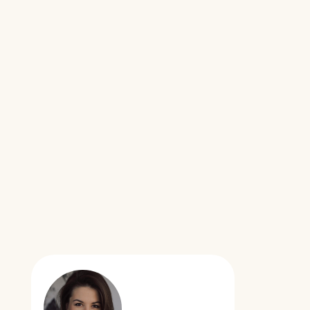
 • 12 ЛЕТ В ПРОФЕССИИ
 Саломатина
-архитектор, основатель студии Alina
a Interiors.
дёт каждый проект — от первой встречи