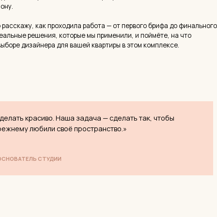
до фина
Рассчита
Сориент
в нескол
красиво. Наша задача — сделать так, чтобы
у любили своё пространство.»
ЕЛЬ СТУДИИ
что важно учитывать в
мы детально изучаем ДДУ, технический паспорт и
мплекса — чтобы исключить неожиданности в ходе ремонта