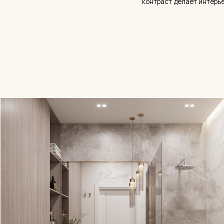
90
м² реализованной площади под
авторским надзором