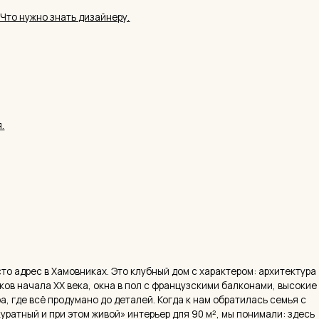
с в Хамовниках. Это клубный дом с характером: архитектура
ла XX века, окна в пол с французскими балконами, высокие
сё продумано до деталей. Когда к нам обратилась семья с
 и при этом живой» интерьер для 90 м², мы понимали: здесь
жу, как проходила работа — от первого брифа до финального
 решения, которые мы применили, и поймёте, на что
ЭКСПЕРТ
изайнера для вашей квартиры в этом комплексе.
Алина
Дизайнер
Salomatin
Лично ве