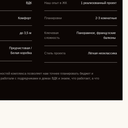
 подрядчиками в домах ВДК и знаем, что работает, а что
неоклассики для семьи
прос был точным: интерьер должен быть нарядным, но не
скучным — и при этом настоящим домом для семьи с
ости с живой обитаемостью и стало главным вызовом
как стилевую рамку. Не тяжёлую, не перегруженную
мент говорит тихо, но убедительно. Латунь появляется в
— как тонкая нить, которая связывает пространство.