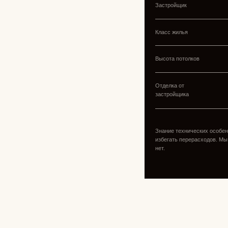
избегать перерасходов. Мы работали с
нет.
— ФОТОГРАФИИ ПРОЕКТА
90 м² лёгкой 
Когда клиенты пришли к нам, за
пафосным, классическим, но не 
детьми. Это сочетание изысканн
проекта.
Мы выбрали лёгкую неоклассику 
деталями — а ту, где каждый эле
ручках, профилях, светильниках 