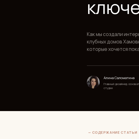
Как мы создали интерьер в д
клубных домов Хамовников —
которые хочется показывать
Алина Саломатина
Главный дизайнер, основатель
студии
— СОДЕРЖАНИЕ СТАТЬИ
1.⠀О комплексе «Бунин». Что нуж
2.⠀Фотографии проекта.
3.⠀Видео.