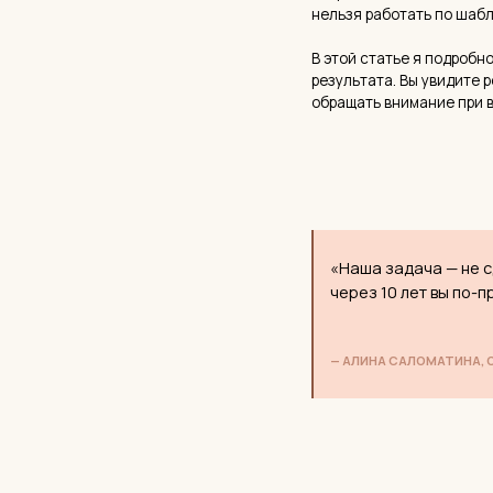
«Наша задача — не сделать 
через 10 лет вы по-прежнем
— АЛИНА САЛОМАТИНА, ОСНОВАТ
— О КОМПЛЕКСЕ
ЖК «Бунин»
: 
проекте
Перед стартом каждого проекта 
конструктивные особенности ко
и точнее рассчитать бюджет.