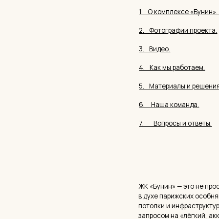
4.⠀Как мы работаем.
5.⠀Материалы и решения.
6. ⠀Наша команда.
7.⠀⠀Вопросы и ответы.
ЖК «Бунин» — это не просто адре
в духе парижских особняков нача
потолки и инфраструктура, где в
запросом на «лёгкий, аккуратный
нельзя работать по шаблону.
В этой статье я подробно расска
результата. Вы увидите реальные
обращать внимание при выборе д