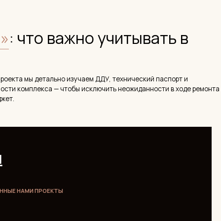
МИ ПРОЕКТЫ
ВДК
Наш опыт в ЖК
1 реализованный проект
Комфорт
Планировки
2-3 комнатные
до 3,5 м
Ключевая
Панорамное, французские
сложность
балконы
дчистовая /
лая коробка
Стиль проекта
Лёгкая неоклассика
мплекса позволяет нам точнее планировать бюджет и