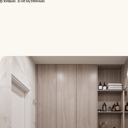
2
0
авторские детские комнаты с
отступлений от утверждён
индивидуальным решением
всё в рамках сметы