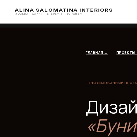
Дизайн-проект квартиры
ALINA SALOMATINA INTERIORS
проекта • современный
МОСКВА · САНКТ-ПЕТЕРБУРГ · ВОРОНЕЖ
ГЛАВНАЯ
→
ПРОЕКТЫ
→
ЖК
— РЕАЛИЗОВАННЫЙ ПРОЕКТ • 202
Дизайн 
«Бунин
ключей