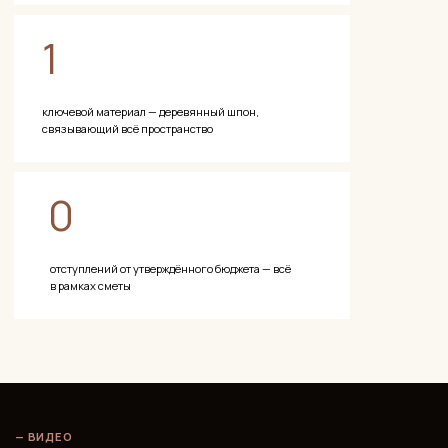
Принимаем квартиру у строителей по нашему чек-листу из
200+ пунктов. Только после нашего одобрения вы получаете
ключи.
Материалы и решения
Каждый материал — взвешенное решение.
Никакого случайного выбора: мы подбираем то, что будет
служить десятилетиями.
Помещение / Зона
Решение
Гостиная · спальня · стены
Шпонированные панели
Гостиная · пол
Инженерная доска
Минималистичные фасады без
Кухня · фасады
ручек