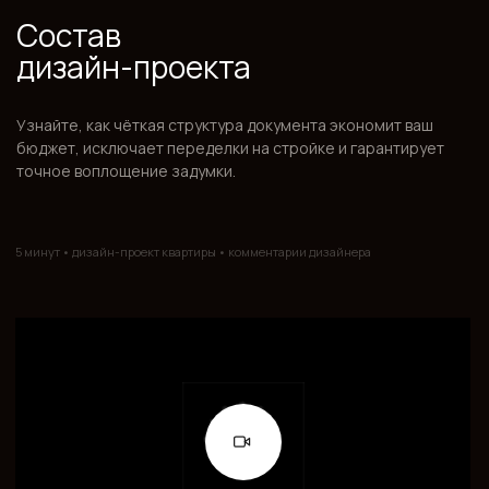
Кухня · столешница
Натуральный камень
Крупноформатный
Ванная · стены и пол
керамогранит
Текстиль · весь интерьер
Натуральные ткани
Встроенные споты + скрытая
Освещение · весь периметр
подсветка
ИНТЕРЬЕР С ХАРАКТЕРОМ, СОЗДАННЫЙ ДЛЯ ВАШЕЙ
ЖИЗНИ
Авторский дизайн-проект под
личным контролем
Алины Саломатиной