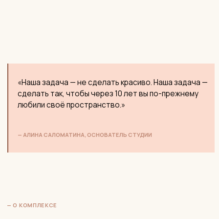
ЖК Кутузовская
Ривьера
МОСКВА • РЕАЛИЗОВАННЫЕ НАМИ ПРОЕКТЫ
Застройщик
Mirax Group / Potok8
Класс жилья
Элит / Премиум
Высота потолков
3,2 м
Отделка от
Без отделки —
застройщика
свободная планировка
Наш опыт в ЖК
1 реализованный проект
Район
Очаково-Матвеевское, ЗАО
Ключевая
Минимальный формат квартир —
сложность
от 80 м²