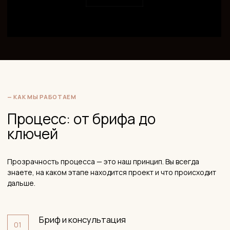
✓
Полный цикл: от 3D-визуализации до авторского надзора
✓
Выжмем максимум из вашей планировки
✓
Работа до полного одобрения результата
✓
Фиксированная смета и сроки в договоре
✓
12 лет практики в жилых и коммерческих интерьерах
✓
Реализация «под ключ» без вашего участия
Записаться на бесплатную
консультацию
Покажем портфолио, рассчитаем стоимость, ответим на
вопросы