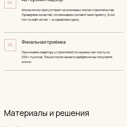
— БЕСПЛАТНАЯ КОНСУЛЬТАЦИЯ
Рассчитаем стоимость дизайн-
проекта. Сориентируем по цене
в нескольких вариантах.
Оставьте заявку — мы свяжемся с вами, зададим
уточняющие вопросы и подготовим предложение. Честный
разговор о вашем проекте.
Ваш телефон
+7
Площадь помещения, м²
1010
10
2000