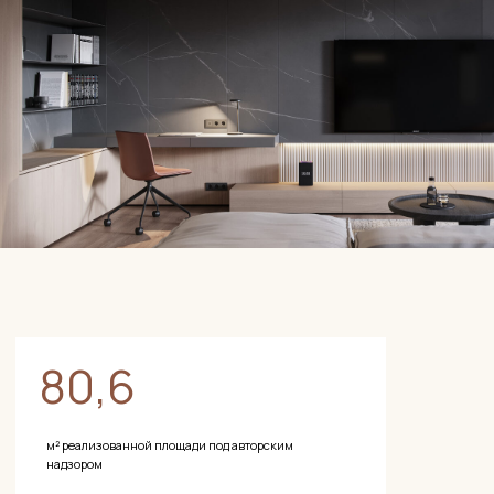
Бесплатная встреча (онлайн или офлайн). Мы изучаем ваш образ
жизни, предпочтения, бюджет. Осматриваем квартиру, делаем
обмеры. На этом этапе часто выясняются нюансы, которые
кардинально меняют концепцию.
Концепция
02
Представляем 2−3 концептуальных направления: настроение,
палитру, ключевые материалы. Вы выбираете путь, который
резонирует. Никаких шаблонов — всё создаётся под ваш запрос.
Рабочий проект
03
Полная документация: планы, разрезы, спецификации. Всё, что
нужно строителям для точного воплощения. Никакой «устной
договорённости» — только чёткие чертежи.
Авторский надзор
04
Алина лично присутствует на ключевых этапах строительства.
Проверяем качество, отслеживаем соответствие проекту. Если
что-то идёт не так — исправляем сразу.
Финальная приёмка
05