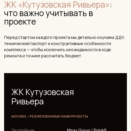
Окружение
Волынский лес, заказник
«Долина реки Сетунь»
Знание технических особенностей комплекса
позволяет нам точнее планировать бюджет и избегать
перерасходов. Мы понимаем, что работает в этих
планировках, а что нет.
— ФОТОГРАФИИ ПРОЕКТА
80,6 м² — интерьер, где
форма и материал говорят в
унисон
Запрос клиента был сформулирован ёмко: тепло,
современно, натурально. Никаких лишних деталей — только
то, что нужно, и ровно столько, сколько нужно. Это и есть