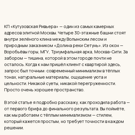
«Наша задача — не сделать красиво. Наша задача —
сделать так, чтобы через 10 лет вы по-прежнему
любили своё пространство.»
— АЛИНА САЛОМАТИНА, ОСНОВАТЕЛЬ СТУДИИ
— О КОМПЛЕКСЕ
ЖК «Кутузовская Ривьера»
:
что важно учитывать в
проекте
Перед стартом каждого проекта мы детально изучаем ДДУ,
технический паспорт и конструктивные особенности
комплекса — чтобы исключить неожиданности в ходе
ремонта и точнее рассчитать бюджет.