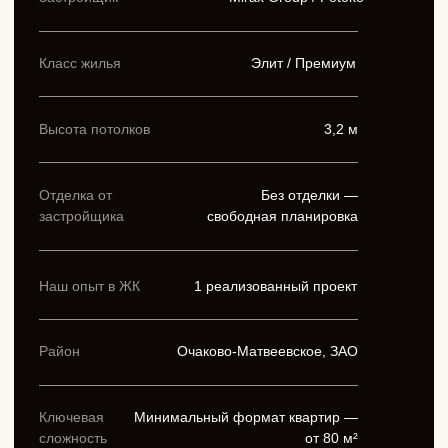
самый сложный запрос: минимализм прощает любую
ошибку гораздо меньше, чем стиль с обилием декора.
Здесь каждое решение видно.
Главным материальным решением стали деревянные
шпонированные панели. Они появляются в гостиной, в
спальне, на кухне — объединяют пространство в единое
целое и создают тот тёплый фон, который делает
минимализм уютным, а не холодным. Геометрия отделки
точно выверена: горизонтальные и вертикальные
плоскости перекликаются, создавая ощущение движения
без суеты.
Цветовая палитра — тёплые нейтральные тона: беж,
кремовый, мягкий серо-коричневый. Никаких резких
контрастов — только нюансировка, которая богаче любого
акцента.