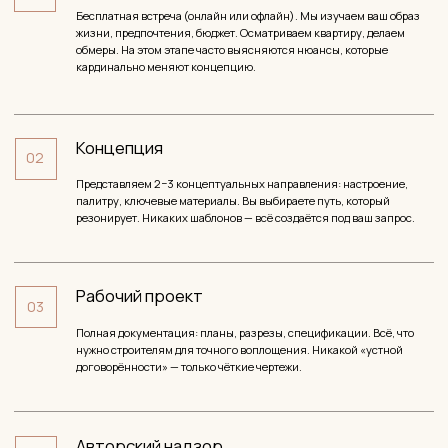
★ ★ ★ ★ ★
Дизайн проект получился просто супер,
команда работает как швейцарский
механизм – слаженно, гладко и четко.
Продумали каждую мелочь, не упустили
ничего, что было важно для меня в новом
пространстве для жизни, учли все
пожелания, предложили и предусмотрели
то, о чём сама я не подумала.
Татьяна Ж.
ТЖ
Клиент студии , 2024