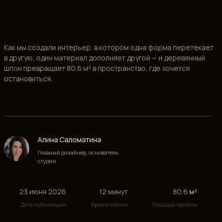
Алина Саломатина
Главный дизайнер, основатель
студии
23 июня 2026
12 минут
80,6
м²
Дата публикации
Время чтения
Площадь проекта
— СОДЕРЖАНИЕ СТАТЬИ
1.⠀О комплексе «Кутузовская Ривьера».
2.⠀Фотографии проекта.
3.⠀Видео.
4.⠀Как мы работаем.
5.⠀Материалы и решения.