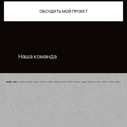
⠀⠀⠀Наша команда