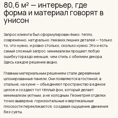
ключевой материал — деревянный шпон,
связывающий всё пространство
0
отступлений от утверждённого бюджета — всё
в рамках сметы
— ВИДЕО
Состав
дизайн-проекта
Узнайте, как чёткая структура документа экономит ваш
бюджет, исключает переделки на стройке и гарантирует
точное воплощение задумки.
5 минут • дизайн-проект квартиры • комментарии дизайнера