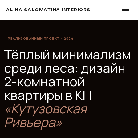
ALINA SALOMATINA INTERIORS
— РЕАЛИЗОВАННЫЙ ПРОЕКТ • 2024
Тёплый минимализм
среди леса: дизайн
2-комнатной
квартиры в КП
«Кутузовская
Ривьера»
Как мы создали интерьер, в котором одна форма перетекает
в другую, один материал дополняет другой — и деревянный
шпон превращает 80,6 м² в пространство, где хочется
остановиться.