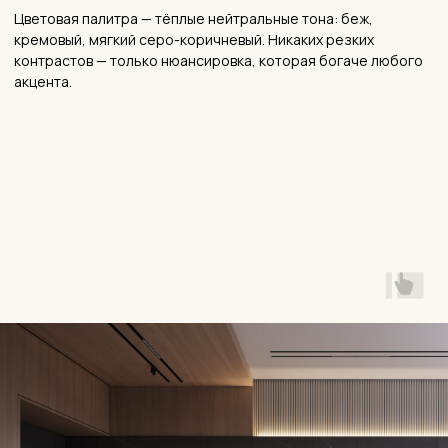
— КАК МЫ РАБОТАЕМ
Процесс: от брифа до
ключей
Прозрачность процесса — это наш принцип. Вы всегда
знаете, на каком этапе находится проект и что происходит
дальше.
Бриф и консультация
01